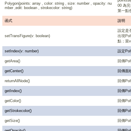
points
Polygon(points: array , color: string , size: number , opacity: nu
00 為完
mber ,edit: boolean , strokecolor: string)
第一點
函式
說明
設定是否
setTransFigure(v: boolean)
出現Po
點；當v
setIndex(v: number)
設定Poly
getArea()
回傳Po
getCenter()
回傳面
returnAllNode()
回傳Po
getIndex()
回傳Poly
getColor()
回傳Po
getStrokecolor()
回傳Po
getSize()
回傳Po
getOpacity()
回傳Po