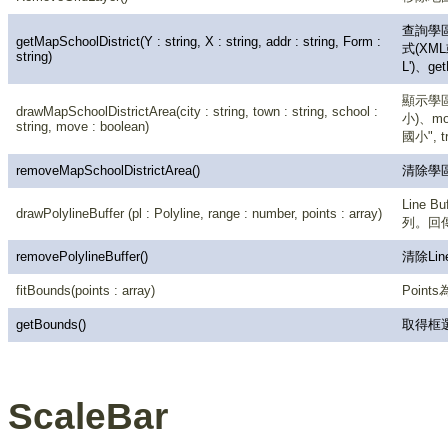
查詢學區
getMapSchoolDistrict(Y : string, X : string, addr : string, Form :
式(XML或
string)
L')、getM
顯示學區
drawMapSchoolDistrictArea(city : string, town : string, school :
小)、mo
string, move : boolean)
國小", tr
removeMapSchoolDistrictArea()
清除學
Line 
drawPolylineBuffer (pl : Polyline, range : number, points : array)
列。回傳符
removePolylineBuffer()
清除Line
fitBounds(points : array)
Poin
getBounds()
取得框選範
ScaleBar