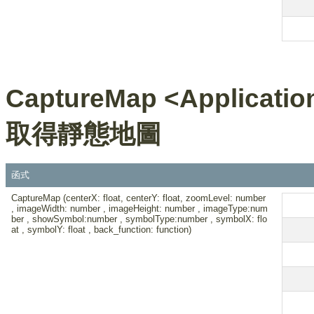
CaptureMap <Applicatio
取得靜態地圖
函式
CaptureMap (centerX: float, centerY: float, zoomLevel: number
, imageWidth: number , imageHeight: number , imageType:num
ber , showSymbol:number , symbolType:number , symbolX: flo
at , symbolY: float , back_function: function)