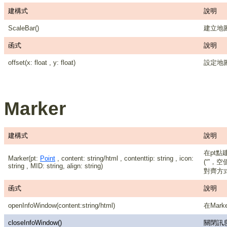
建構式
說明
ScaleBar()
建立地
函式
說明
offset(x: float , y: float)
設定地圖
Marker
建構式
說明
在pt點建
Marker(pt:
Point
, content: string/html , contenttip: string , icon:
(“”，空值
string , MID: string, align: string)
對齊方式，有
函式
說明
openInfoWindow(content:string/html)
在Mar
closeInfoWindow()
關閉訊