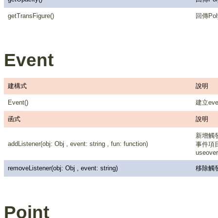
getTransFigure()
回傳Po
Event
建構式
說明
Event()
建立eve
函式
說明
新增觸發
addListener(obj: Obj , event: string , fun: function)
事件項目有：
useover,
removeListener(obj: Obj , event: string)
移除觸發
Point