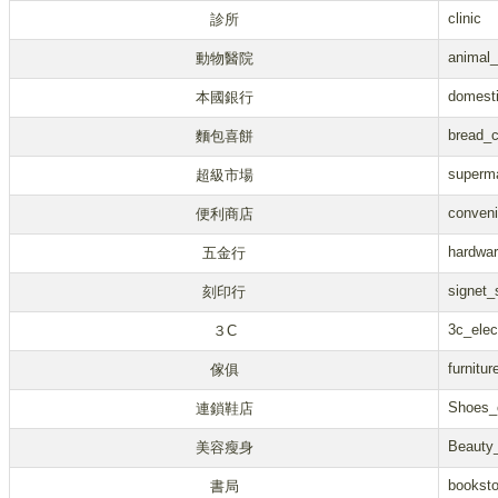
clinic
診所
animal_
動物醫院
domest
本國銀行
bread_c
麵包喜餅
superm
超級市場
conveni
便利商店
hardwar
五金行
signet_
刻印行
3c_elec
３C
furnitur
傢俱
Shoes_
連鎖鞋店
Beauty_
美容瘦身
booksto
書局