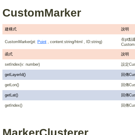
CustomMarker
建構式
說明
在pt點建
CustomMarker(pt:
Point
, content:string/html , ID:string)
Custom
函式
說明
setIndex(v: number)
設定Cust
getLayerId()
回傳Cus
getLon()
回傳Cust
getLat()
回傳Cust
getIndex()
回傳Cust
MarkerClusterer