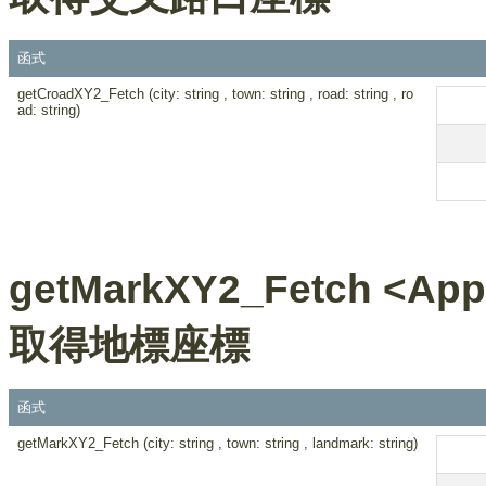
函式
getCroadXY2_Fetch (city: string , town: string , road: string , ro
ad: string)
getMarkXY2_Fetch <Appl
取得地標座標
函式
getMarkXY2_Fetch (city: string , town: string , landmark: string)