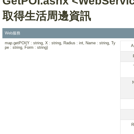
GetPOI.ashx <WebServi
取得生活周邊資訊
Web服務
map.getPOI(Y : string, X : string, Radius : int, Name : string, Ty
A
pe : string, Form : string)
R