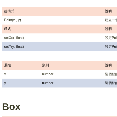
建構式
說明
Point(x , y)
建立一個P
函式
說明
setX(x: float)
設定Po
setY(y: float)
設定Po
屬性
類別
說明
x
number
這個點的
y
number
這個點的
Box