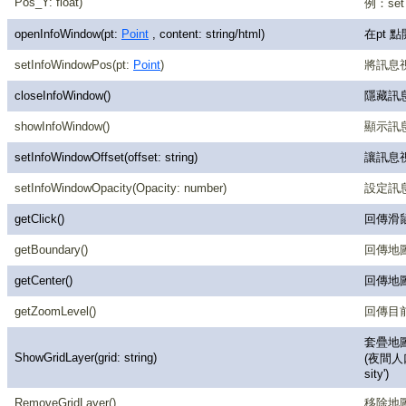
Pos_Y: float)
例：setTi
openInfoWindow(pt:
Point
, content: string/html)
在pt 
setInfoWindowPos(pt:
Point
)
將訊息視
closeInfoWindow()
隱藏訊
showInfoWindow()
顯示訊
setInfoWindowOffset(offset: string)
讓訊息視窗向
setInfoWindowOpacity(Opacity: number)
設定訊息
getClick()
回傳滑
getBoundary()
回傳地
getCenter()
回傳地
getZoomLevel()
回傳目
套疊地圖網
ShowGridLayer(grid: string)
(夜間人口)
sity')
RemoveGridLayer()
移除地