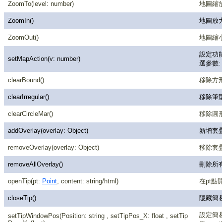
ZoomTo(level: number)
地圖縮放
ZoomIn()
地圖放
ZoomOut()
地圖縮
設定功能，
setMapAction(v: number)
選參數: (
clearBound()
移除方
clearIrregular()
移除筆
clearCircleMar()
移除圓
addOverlay(overlay: Object)
新增套
removeOverlay(overlay: Object)
移除套
removeAllOverlay()
刪除所
openTip(pt:
Point
, content: string/html)
在pt點
closeTip()
隱藏簡
設定簡易
setTipWindowPos(Position: string , setTipPos_X: float , setTip