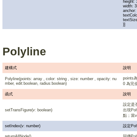
height: 
width: 3
anchor: 
textColo
textSize
}]
Polyline
建構式
說明
points
Polyline(points: array , color: string , size: number , opacity: nu
mber, edit:boolean, radius:boolean)
0 為完全
函式
說明
設定是否
setTransFigure(v: boolean)
出現Po
點；當v
setIndex(v: number)
設定Poly
returnAllNode()
回傳Po