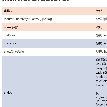
建構式
說明
MarkerClusterer(arr: array , {parm})
arr為
parm 參數
說明
gridSize
型態: 
maxZoom
型態: 
showOneStyle
型態: 
自訂群
url(群
heigh
width
ancho
textC
textS
styles
例：
styles: [
url: 'h
/blue_h