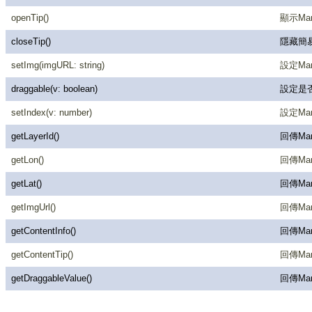
openTip()
顯示Mar
closeTip()
隱藏簡
setImg(imgURL: string)
設定Mark
draggable(v: boolean)
設定是否可
setIndex(v: number)
設定Mark
getLayerId()
回傳Mar
getLon()
回傳Mark
getLat()
回傳Mark
getImgUrl()
回傳Mark
getContentInfo()
回傳Mark
getContentTip()
回傳Mark
getDraggableValue()
回傳Ma