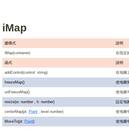
iMap
建構式
說明
iMap(container)
在指定的H
函式
說明
addControl(control: string)
在地圖上新增
freezeMap()
使地圖
unFreezeMap()
使地圖
resize(w: number , h: number)
設定地
centerMap(pt:
Point
, level:number)
使地圖中
MoveTo(pt:
Point
)
使地圖