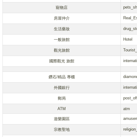
pets_s
寵物店
Real_E
房屋仲介
drug_st
生活藥妝
Hotel
一般旅館
Tourist
觀光旅館
internat
國際觀光 旅館
diamon
鑽石/精品 專櫃
interna
外國銀行
post_of
郵局
ATM
atm
amusem
遊樂園區
religio
宗教聖地