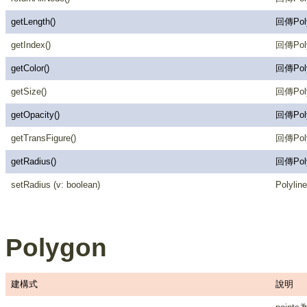
getLength()
回傳Po
getIndex()
回傳Poly
getColor()
回傳Pol
getSize()
回傳Pol
getOpacity()
回傳Pol
getTransFigure()
回傳Pol
getRadius()
回傳Po
setRadius (v: boolean)
Poly
Polygon
建構式
說明